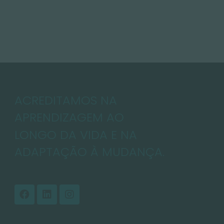
Outubro 6, 2025
ACREDITAMOS NA
APRENDIZAGEM AO
LONGO DA VIDA E NA
ADAPTAÇÃO À MUDANÇA.