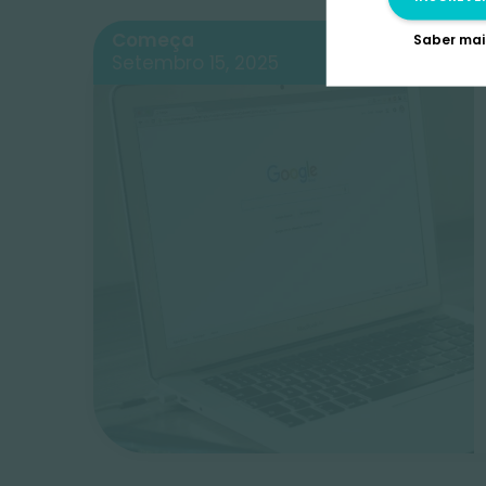
E 
P
L
Começa
2
Setembro 15, 2025