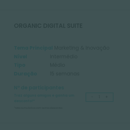
GOOGLE SUITE
DIGITAL
SU
Tema Principal
Marketing & I
Nível
Iniciante
Tipo
Longo
INSCREVER
INSC
Duração
6 meses
Saber mais
Sabe
Nº de participantes
Traz alguns amigos e ganha um
desconto!*
*Não cumulativo com outros descontos
CONTI