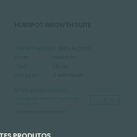
Traz alguns amigos e ganha um
desconto!*
*Não cumulativo com outros descontos
HUBSPOT GROWTH SUITE
Tema Principal
Tech & Data
Nível
Iniciante
Tipo
Médio
Duração
4 semanas