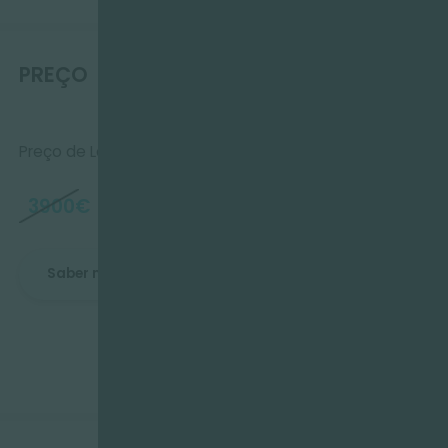
-
+
PREÇO
Preço de Lançamento
2499€
3900€