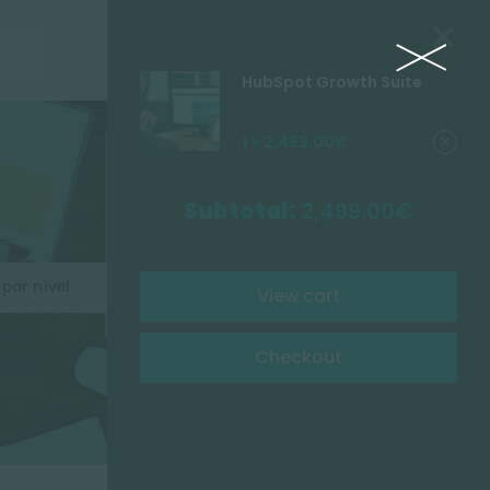
Portfólio
HubSpot Growth Suite
1 ×
2,499.00
€
Subtotal:
2,499.00
€
Nível
Ordenar p
View cart
Checkout