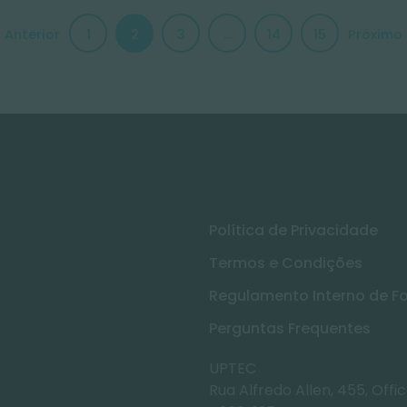
ORGANIC DIGITAL SUITE
Tema Principal
Marketing & I
Nível
Intermédio
Tipo
Médio
Duração
15 semanas
Política de Privacidade
Termos e Condições
Nº de participantes
Regulamento Interno de 
Traz alguns amigos e ganha um
desconto!*
Perguntas Frequentes
*Não cumulativo com outros descontos
UPTEC
Rua Alfredo Allen, 455, Offic