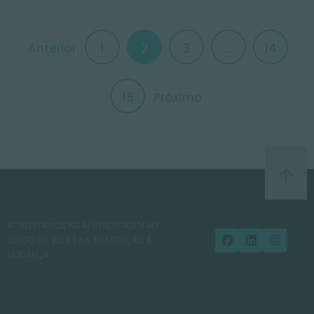
Anterior
1
2
3
…
14
15
Próximo
ACREDITAMOS NA APRENDIZAGEM AO
LONGO DA VIDA E NA ADAPTAÇÃO À
MUDANÇA.