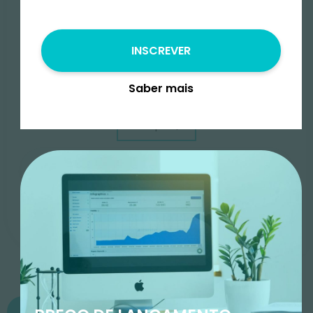
Duração
4 semanas
Nº de participantes
INSCREVER
Traz alguns amigos e ganha um desconto!*
Saber mais
*Não cumulativo com outros descontos
-
+
Saber mais
INSCREVER
Começa