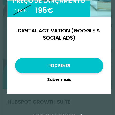
PREÇO DE LANÇAMENTO
195€
260€
DIGITAL ACTIVATION (GOOGLE &
SOCIAL ADS)
INSCREVER
Preço de Lançamento
Saber mais
2499€
3900€
HUBSPOT GROWTH SUITE