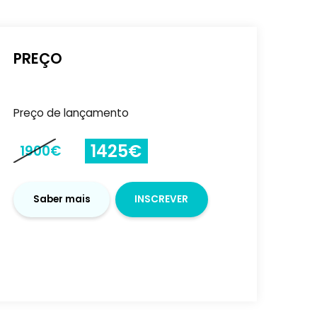
Saber mais
INSCRE
-
+
PREÇO
Preço de lançamento