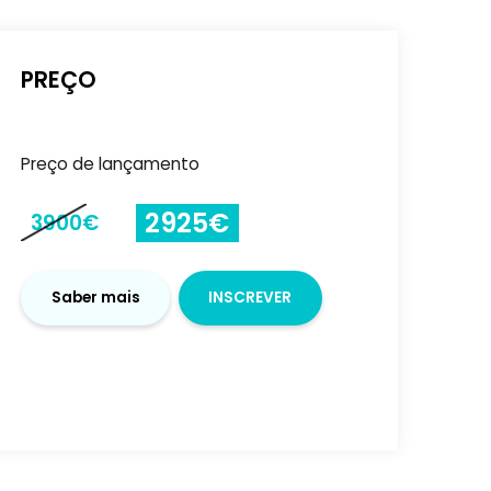
PREÇO
 SUITE
Preço de lançamento
2925€
3900€
Saber mais
INSCRE