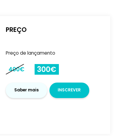
Preço de lançamento
2775€
3700€
Saber mais
INSCRE
-
+