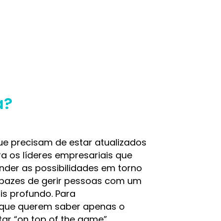
a?
ue precisam de estar atualizados
ara os líderes empresariais que
der as possibilidades em torno
capazes de gerir pessoas com um
s profundo. Para
que querem saber apenas o
tar “on top of the game”.