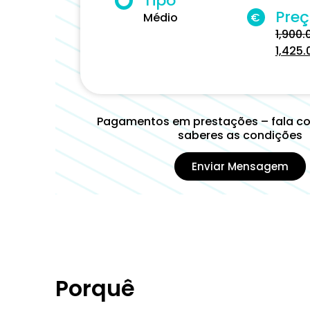
Tipo
Pre
Médio
€
1,900.
1,425.
Pagamentos em prestações – fala c
saberes as condições
Enviar Mensagem
Porquê