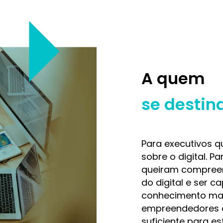
A quem
se destin
Para executivos q
sobre o digital. P
queiram compreen
do digital e ser 
conhecimento mai
empreendedores 
suficiente para es