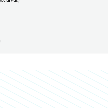
Social Ads)
g