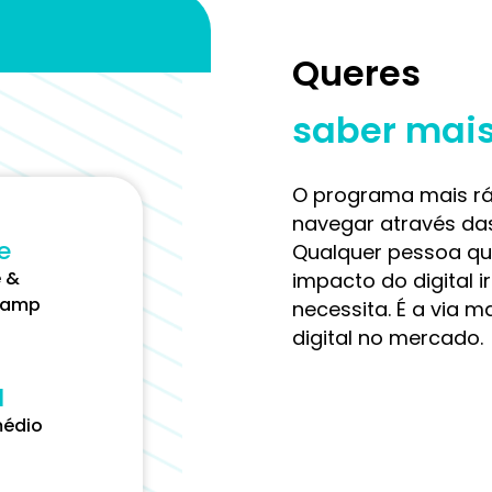
Queres
saber mai
O programa mais rá
navegar através das 
e
Qualquer pessoa que
e &
impacto do digital 
camp
necessita. É a via 
digital no mercado.
l
médio