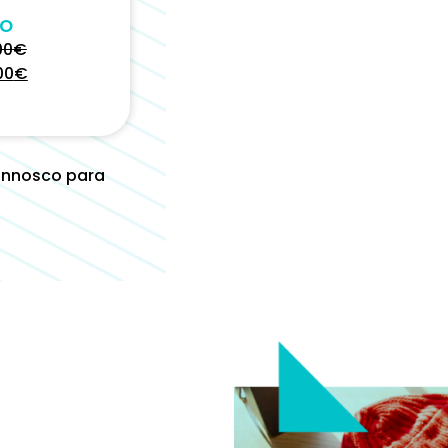
ço
00
€
00
€
onnosco para