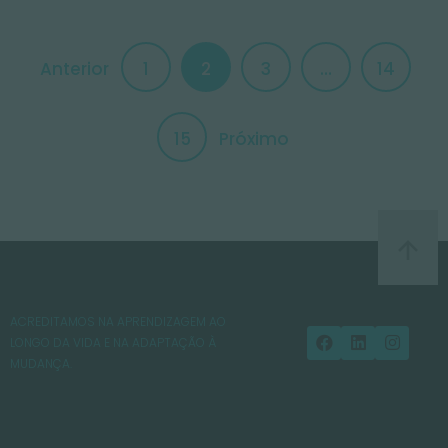
Anterior
1
2
3
…
14
15
Próximo
ACREDITAMOS NA APRENDIZAGEM AO
LONGO DA VIDA E NA ADAPTAÇÃO À
MUDANÇA.