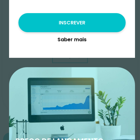
Duração
4 semanas
Nº de participantes
INSCREVER
Traz alguns amigos e ganha um desconto!*
Saber mais
*Não cumulativo com outros descontos
-
+
Saber mais
INSCREVER
Começa