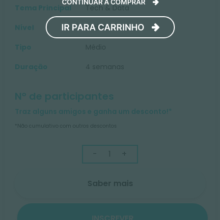
CONTINUAR A COMPRAR
Tema Principal
Tech & Data
IR PARA CARRINHO
Nível
Iniciante
Tipo
Médio
Duração
4 semanas
Nº de participantes
Traz alguns amigos e ganha um desconto!*
*Não cumulativo com outros descontos
-
+
Saber mais
INSCREVER