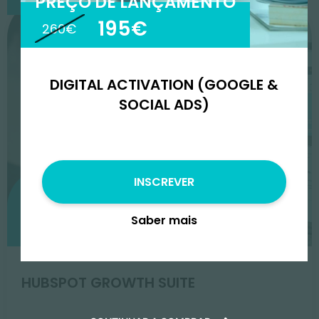
PREÇO DE LANÇAMENTO
195€
260€
DIGITAL ACTIVATION (GOOGLE &
SOCIAL ADS)
INSCREVER
Preço de Lançamento
Saber mais
2499€
3900€
HUBSPOT GROWTH SUITE