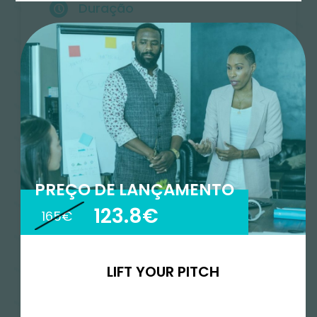
Duração
3 semanas
Idioma
Português
Tipo
Curto
PREÇO DE LANÇAMENTO
123.8€
165€
Onde
Online
LIFT YOUR PITCH
Nível