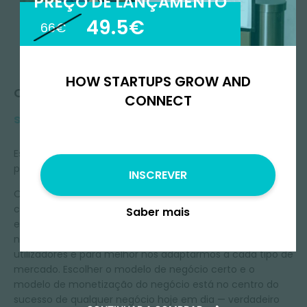
PREÇO DE LANÇAMENTO
49.5€
66€
HOW STARTUPS GROW AND
Queres
CONNECT
saber mais?
Estamos a viver a era digital! Como é que vendo os meus
produtos e serviços?
INSCREVER
Os novos produtos e serviços devem ser concebidos para
construir a melhor experiência de sempre para clientes já
Saber mais
existentes ou novos clientes. Hoje em dia, precisamos de
novos modelos de negócio para envolver todos os
utilizadores e para melhor nos adaptarmos a cada tipo de
mercado.
Escolher o modelo de negócio certo e o
modelo de monetização do negócio está no centro do
sucesso de qualquer negócio hoje em dia — verdadeiro