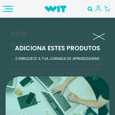
NEW
BUSINESS MODELS
ADICIONA ESTES PRODUTOS
Curso
E ENRIQUECE A TUA JORNADA DE APRENDIZAGEM!
Aprende mais sobre os modelos de negócio que
estão a surgir no mercado e escolhe aquele que
mais se adequa à tua realidade empresarial e
implementa-o sem qualquer dificuldade.