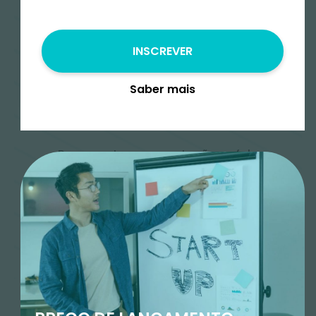
Intermédio
INSCREVER
Preço
€
330.00
€
247.50
€
Saber mais
Pagamentos em prestações – fala
connosco para saberes as condições
Enviar Mensagem
Add to cart