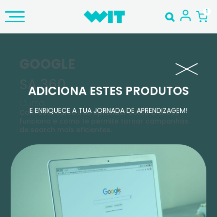
GOOGLE
SA 360
ADICIONA ESTES PRODUTOS
Curso
E ENRIQUECE A TUA JORNADA DE APRENDIZAGEM!
Com este curso irás aprender como o SA360
funciona e como te permite tornar campanhas
de search mais eficientes.