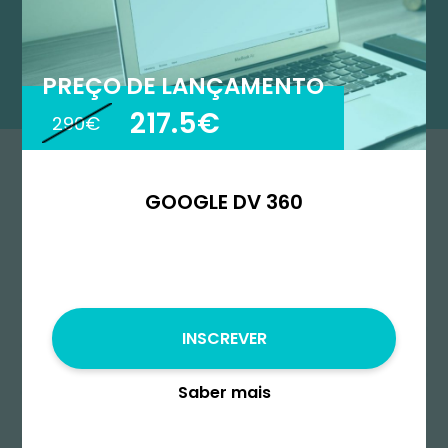
PREÇO DE LANÇAMENTO
217.5€
290€
GOOGLE DV 360
Começa
INSCREVER
Saber mais
Duração