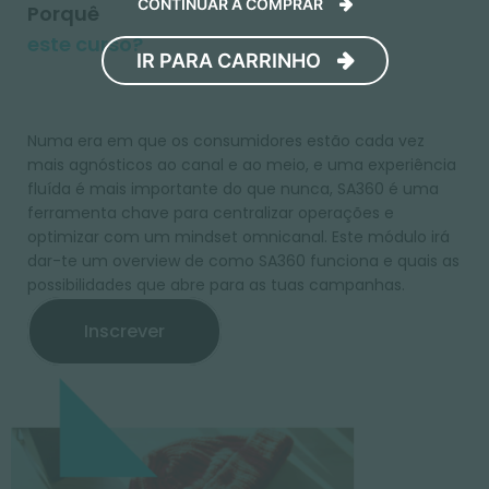
CONTINUAR A COMPRAR
Porquê
este curso?
IR PARA CARRINHO
Numa era em que os consumidores estão cada vez
mais agnósticos ao canal e ao meio, e uma experiência
fluída é mais importante do que nunca, SA360 é uma
ferramenta chave para centralizar operações e
optimizar com um mindset omnicanal. Este módulo irá
dar-te um overview de como SA360 funciona e quais as
possibilidades que abre para as tuas campanhas.
Inscrever