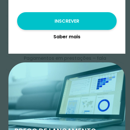
Preço
€
INSCREVER
130.00
€
97.50
€
Saber mais
Pagamentos em prestações – fala
connosco para saberes as condições
Enviar Mensagem
Add to cart