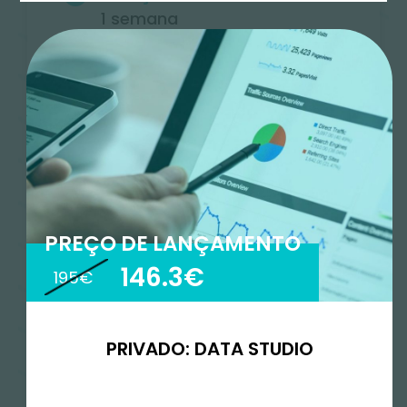
1 semana
Idioma
Português
Tipo
Curto
PREÇO DE LANÇAMENTO
Onde
146.3€
195€
Online
PRIVADO: DATA STUDIO
Nível
Avançado