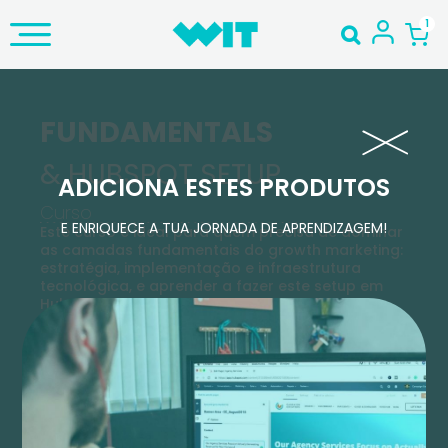
FUNDAMENTALS
& HUBSPOT
SETUP
ADICIONA ESTES PRODUTOS
Curso
E ENRIQUECE A TUA JORNADA DE APRENDIZAGEM!
Este curso é ideal para quem precisa de dominar
as camadas fundamentais do growth marketing:
estratégia, implementação e infraestrutura
tecnológica, e aprender a fazer este setup em
Hubspot.