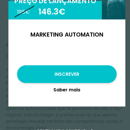
PREÇO DE LANÇAMENTO
146.3€
195€
MARKETING AUTOMATION
Queres
saber mais?
Talvez tenhas reparado que, no marketing online, o que
INSCREVER
costumava funcionar antes, simplesmente já não
funciona. É fácil seguir as balas de prata das pequenas
Saber mais
táticas que resolvem todos os problemas e, no final, nada
acontece. O growth marketing moderno está
fundamentalmente relacionado com a construção de
sistemas automatizados que te permitem escalar o teu
negócio. Para lá chegar, é preciso mais do que apenas
estratégia. Precisas também das competências certas e
da tecnologia certa.