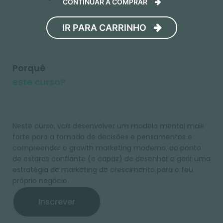
CONTINUAR A COMPRAR
IR PARA CARRINHO
Porquê
este curso?
Neste curso, vais desenvolver um modelo mental mais
forte para a tomada de decisões e pensamentos e
compreender o growth marketing moderno, ao ponto
de estares confiante (e capaz) de desenhar e gerir uma
estratégia de marketing de crescimento para o teu
próprio negócio.
Inscrever