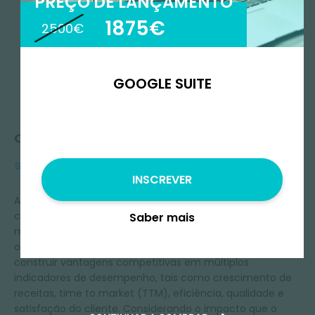
PREÇO DE LANÇAMENTO
1875€
2500€
GOOGLE SUITE
Queres
saber mais?
INSCREVER
A maturidade digital das organizações é um indicador
crucial do sucesso das empresas de hoje em dia e
Saber mais
mostra a capacidade de criar valor através do digital. As
organizações mais maduras são mais propensas a
construir vantagens competitivas em múltiplos
indicadores de desempenho, tais como crescimento de
receitas, time to market (TTM), eficiência, qualidade e
satisfação do cliente. Considerando o impacto que o