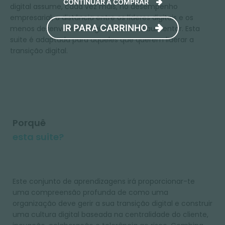
CONTINUAR A COMPRAR
digital assume, cada vez mais, no desempenho
empresarial, a distância entre os líderes digitais e os
IR PARA CARRINHO
menos desenvolvidos digitalmente irá aumentar. Esta
suite é adaptada para aqueles que querem liderar a
transição digital.
Porquê
esta suite?
Este conjunto de aprendizagens irá proporcionar-te
uma compreensão profunda de como uma
organização deve gerir a sua transição digital e construir
uma cultura digital baseada na centralidade do cliente,