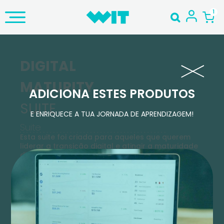
DIGITAL
MATURITY
ADICIONA ESTES PRODUTOS
SUITE
E ENRIQUECE A TUA JORNADA DE APRENDIZAGEM!
Suite
Esta suite foi criada para aqueles que querem
liderar a transição digital e atingir a maturidade
digital da sua organização. Descobre mais sobre
conceitos do mundo digital, que trazem
maturidade e alavancam o teu negócio.