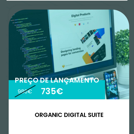
Duração
6 meses
Idioma
Português
PREÇO DE LANÇAMENTO
Tipo
735€
980€
Longo
Onde
ORGANIC DIGITAL SUITE
Online