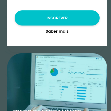
Nível
Intermédio
INSCREVER
Saber mais
Preço
€
440.00
€
330.00
€
Pagamentos em prestações – fala
connosco para saberes as condições
Enviar Mensagem
Add to cart