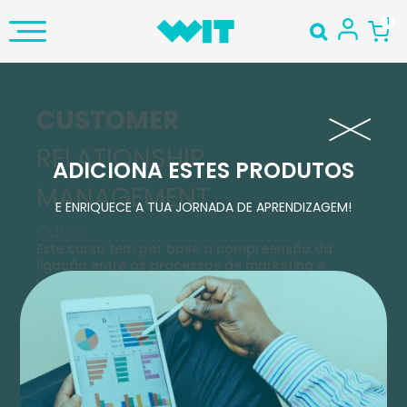
CUSTOMER
RELATIONSHIP
ADICIONA ESTES PRODUTOS
MANAGEMENT
E ENRIQUECE A TUA JORNADA DE APRENDIZAGEM!
Curso
Este curso tem por base a compreensão da
ligação entre os processos de marketing e
vendas integrados e automatizados em apps
como Salesforce Sales Cloud e Pardot.