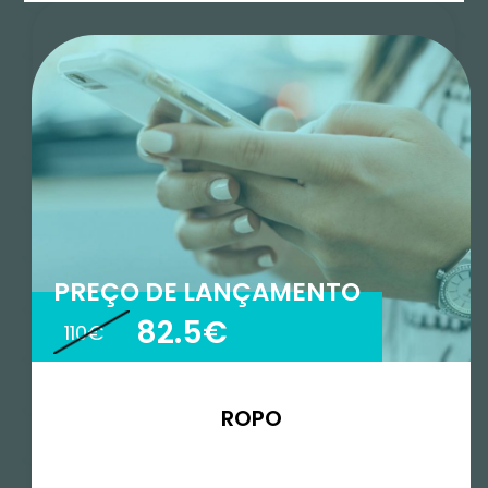
Duração
1 semana
Idioma
Português
PREÇO DE LANÇAMENTO
Tipo
82.5€
110€
Curto
Onde
Online
ROPO