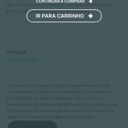
CONTINUAR A COMPRAR
últimos 18 anos, para analisar as melhores práticas de
geração de pedidos e gestão de pipelines.
IR PARA CARRINHO
Porquê
este curso?
Este curso irá preparar-te para trabalhares ao nível
máximo nos processos de marketing e vendas com
ferramentas de última geração. Todo o curso é
baseado em entender a ligação entre os processos de
marketing e vendas integrados e automatizados em
apps como Salesforce Sales Cloud e Pardot.