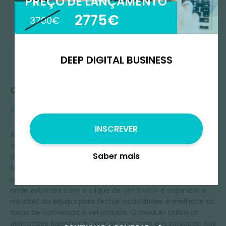
PREÇO DE LANÇAMENTO
2775€
3700€
DEEP DIGITAL BUSINESS
Queres
saber mais?
INSCREVER
As actuais vendas rápidas precisam de um mindset
adaptativo e de ferramentas para melhorar as decisões
Saber mais
diárias sobre o desenvolvimento empresarial. Não há
tempo para prolongar as reuniões apenas para saber
onde estamos! O novo mindset significa compreender
onde estamos com o clique de um botão e organizar o
mindset da equipa para fechar actividades e melhorar as
taxas de conversão e velocidade. O módulo utiliza as
aplicações Salesforce, líder de mercado em inovação nos