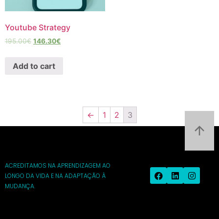
Youtube Strategy
195.00
€
146.30
€
Add to cart
←
1
2
3
ACREDITAMOS NA APRENDIZAGEM AO
LONGO DA VIDA E NA ADAPTAÇÃO À
MUDANÇA.