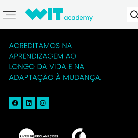
Pedro Silva
ACREDITAMOS NA
APRENDIZAGEM AO
LONGO DA VIDA E NA
ADAPTAÇÃO À MUDANÇA.