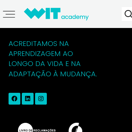
Nuno Moreir
ACREDITAMOS NA
APRENDIZAGEM AO
LONGO DA VIDA E NA
ADAPTAÇÃO À MUDANÇA.