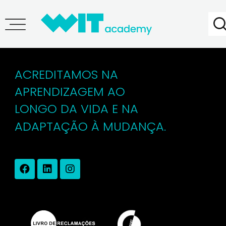
Adriana Lima
ACREDITAMOS NA
APRENDIZAGEM AO
LONGO DA VIDA E NA
ADAPTAÇÃO À MUDANÇA.