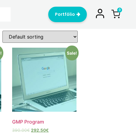
Portfólio
!
Sale!
GMP Program
390.00
€
292.50
€