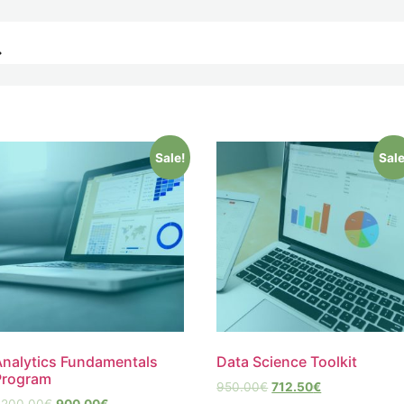
Sale!
Sale
Analytics Fundamentals
Data Science Toolkit
Program
950.00
€
712.50
€