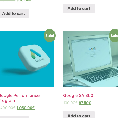
,200.00
€
900.00
€
Add to cart
Add to cart
Sale!
Sale
Google Performance
Google SA 360
Program
130.00
€
97.50
€
,400.00
€
1,050.00
€
Add to cart