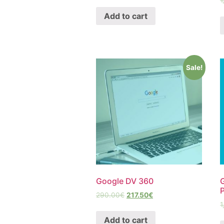
1
Add to cart
Sale!
Google DV 360
290.00
€
217.50
€
1
Add to cart