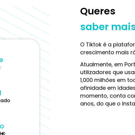
Queres
saber mai
O Tiktok é a plata
crescimento mais r
e
Atualmente, em Port
e
utilizadores que us
1,000 milhões em to
afinidade em idades 
l
momento, conta com
çado
anos, do que o Inst
ço
0
€