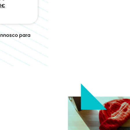
0
€
onnosco para