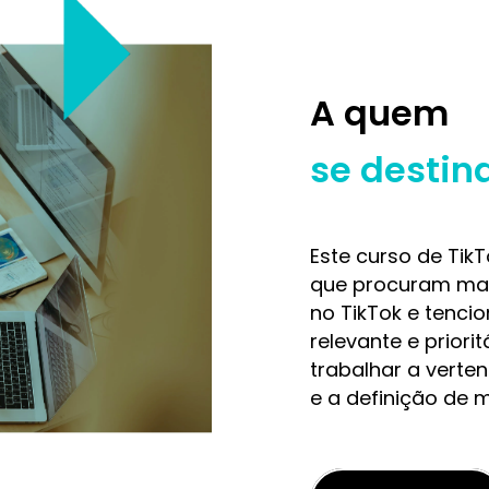
A quem
se destin
Este curso de TikT
que procuram mai
no TikTok e tenci
relevante e priori
trabalhar a verte
e a definição de m