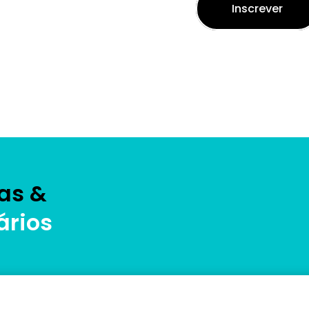
Inscrever
as &
ários