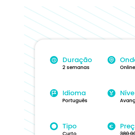
Duração
Ond
2 semanas
Onlin
Idioma
Níve
Português
Avan
Tipo
Pre
€
Curto
380.0