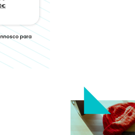
0
€
onnosco para