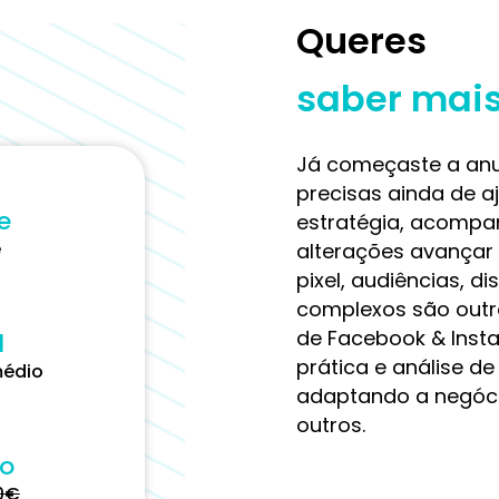
Queres
saber mai
Já começaste a anu
precisas ainda de a
e
estratégia, acomp
e
alterações avançar 
pixel, audiências, d
complexos são outr
de Facebook & Inst
l
prática e análise d
médio
adaptando a negóci
outros.
ço
0
€