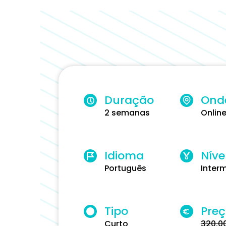
Duração
Ond
2 semanas
Onlin
Idioma
Níve
Português
Inter
Tipo
Pre
€
Curto
320.0