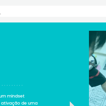
r um mindset
e ativação de uma