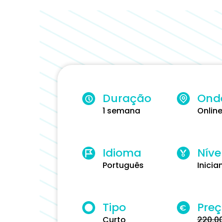
Duração
Ond
1 semana
Onlin
Idioma
Níve
Português
Inicia
Tipo
Pre
€
Curto
220.0