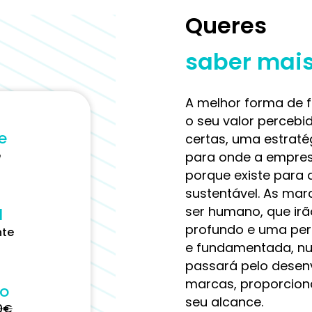
Queres
saber mai
A melhor forma de 
o seu valor percebi
e
certas, uma estratég
e
para onde a empres
porque existe para 
sustentável. As ma
ser humano, que ir
l
profundo e uma perc
nte
e fundamentada, nu
passará pelo desen
marcas, proporcio
ço
seu alcance.
0
€