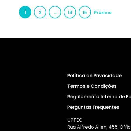
ACCOUNT BASED MARKET
Tema Principal
Negócio &
Empreendedorismo
Nível
Intermédio
Tipo
Curto
Política de Privacidade
Duração
2 semanas
Termos e Condições
Nº de participantes
Regulamento Interno de 
Traz alguns amigos e ganha um
Perguntas Frequentes
desconto!*
UPTEC
*Não cumulativo com outros descontos
Rua Alfredo Allen, 455, Offic