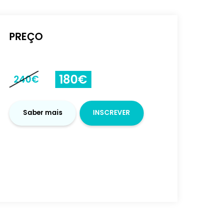
-
+
PREÇO
180€
240€
Saber mais
INSCRE