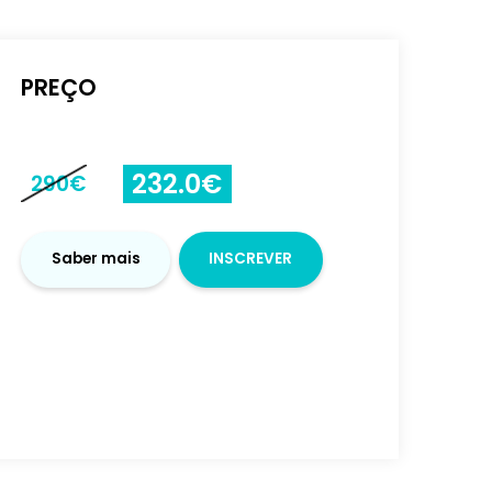
Saber mais
INSCRE
-
+
PREÇO
OWER BI