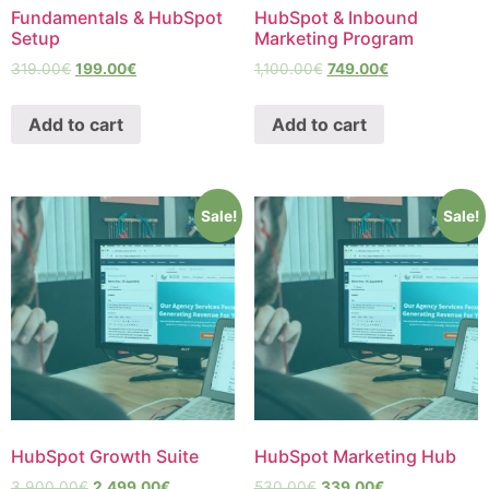
Fundamentals & HubSpot
HubSpot & Inbound
Setup
Marketing Program
319.00
€
199.00
€
1,100.00
€
749.00
€
Add to cart
Add to cart
Sale!
Sale!
HubSpot Growth Suite
HubSpot Marketing Hub
3,900.00
€
2,499.00
€
530.00
€
339.00
€